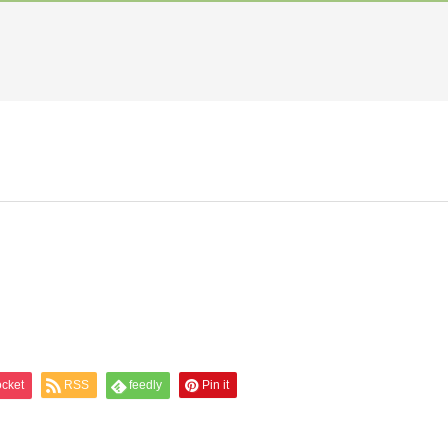
cket
RSS
feedly
Pin it