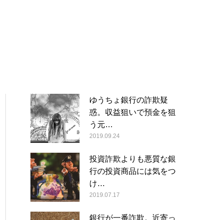
ゆうちょ銀行の詐欺疑
惑。収益狙いで預金を狙
う元…
2019.09.24
投資詐欺よりも悪質な銀
行の投資商品には気をつ
け…
2019.07.17
銀行が一番詐欺。近寄っ