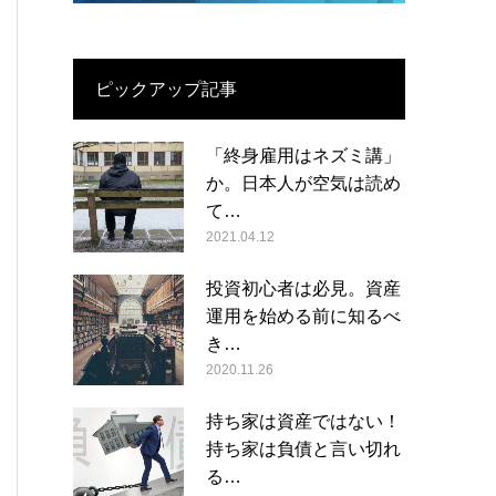
ピックアップ記事
「終身雇用はネズミ講」
か。日本人が空気は読め
て…
2021.04.12
投資初心者は必見。資産
運用を始める前に知るべ
き…
2020.11.26
持ち家は資産ではない！
持ち家は負債と言い切れ
る…