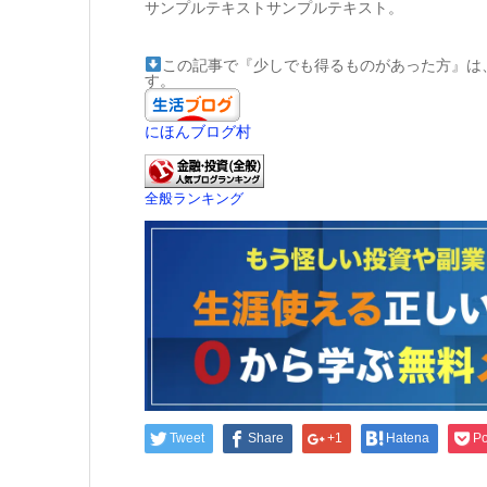
サンプルテキストサンプルテキスト。
この記事で『少しでも得るものがあった方』は
す。
にほんブログ村
全般ランキング
Tweet
Share
+1
Hatena
Po