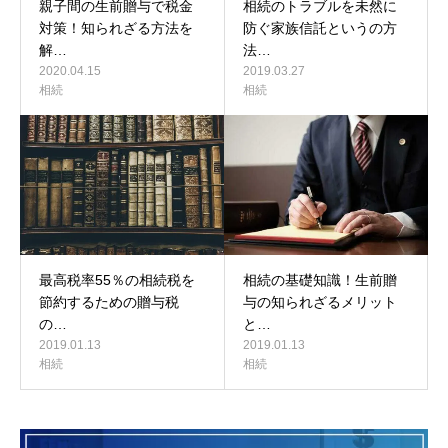
親子間の生前贈与で税金
相続のトラブルを未然に
対策！知られざる方法を
防ぐ家族信託というの方
解…
法…
2020.04.15
2019.03.27
相続
相続
最高税率55％の相続税を
相続の基礎知識！生前贈
節約するための贈与税
与の知られざるメリット
の…
と…
2019.01.13
2019.01.13
相続
相続