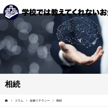
相続
ーム
コラム
金融リテラシー
相続