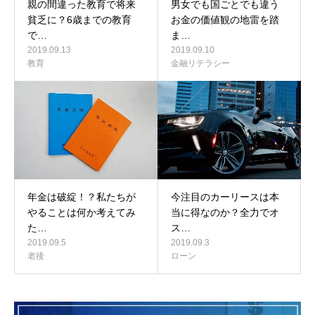
親の間違った教育で将来
男女でも国ごとでも違う
貧乏に？6歳までの教育
お金の価値観の地雷を踏
で…
ま…
2019.09.13
2019.09.10
教育
金融リテラシー
年金は破綻！？私たちが
今注目のカーリースは本
やることは何か考えてみ
当に得なのか？全力でオ
た…
ス…
2019.09.5
2019.09.3
老後
ローン