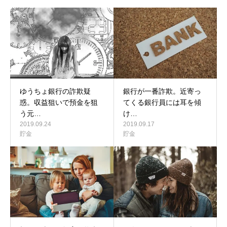
ゆうちょ銀行の詐欺疑
銀行が一番詐欺。近寄っ
惑。収益狙いで預金を狙
てくる銀行員には耳を傾
う元…
け…
2019.09.24
2019.09.17
貯金
貯金