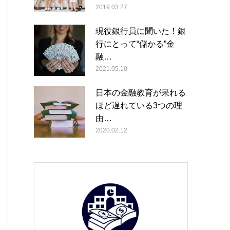
2019.03.27
現役銀行員に聞いた！銀
行にとって“儲かる”金
融…
2021.05.10
日本の金融教育が呆れる
ほど遅れている3つの理
由…
2020.02.12