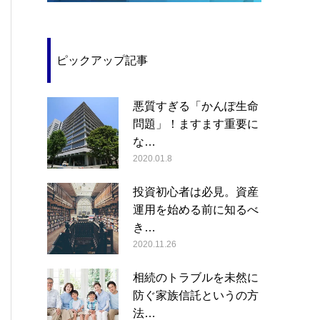
ピックアップ記事
悪質すぎる「かんぽ生命
問題」！ますます重要に
な…
2020.01.8
投資初心者は必見。資産
運用を始める前に知るべ
き…
2020.11.26
相続のトラブルを未然に
防ぐ家族信託というの方
法…